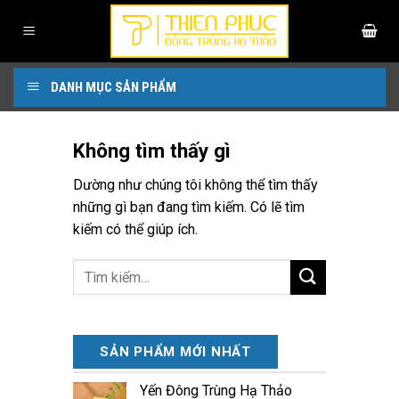
Bỏ
qua
nội
dung
DANH MỤC SẢN PHẨM
Không tìm thấy gì
Dường như chúng tôi không thể tìm thấy
những gì bạn đang tìm kiếm. Có lẽ tìm
kiếm có thể giúp ích.
SẢN PHẨM MỚI NHẤT
Yến Đông Trùng Hạ Thảo