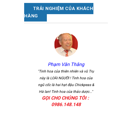
TRẢI NGHIỆM CỦA KHÁCH
HÀNG
Phạm Văn Thắng
Nguyễn Văn
"Sản phẩm dược thảo 
"Tinh hoa của thiên nhiên và vũ Trụ
Phúc đã khẳng định đư
này là LOÀI NGƯỜI ! Tinh hoa của
chất lượng trong lòng 
ngũ cốc là hai hạt đậu Chickpeas &
dụng. Điều đó có đượ
Hà lan! Tinh hoa của thảo dược..."
GỌI CHO CHÚNG TÔI :
những ..."
0986.148.148
GỌI CHO CHÚNG
0986.148.