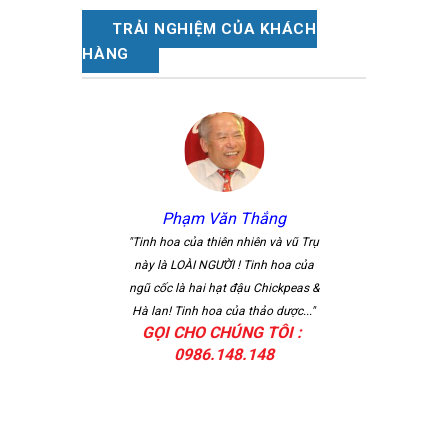
TRẢI NGHIỆM CỦA KHÁCH
HÀNG
Phạm Văn Thắng
Nguyễn Văn
"Sản phẩm dược thảo 
"Tinh hoa của thiên nhiên và vũ Trụ
Phúc đã khẳng định đư
này là LOÀI NGƯỜI ! Tinh hoa của
chất lượng trong lòng 
ngũ cốc là hai hạt đậu Chickpeas &
dụng. Điều đó có đượ
Hà lan! Tinh hoa của thảo dược..."
GỌI CHO CHÚNG TÔI :
những ..."
0986.148.148
GỌI CHO CHÚNG
0986.148.