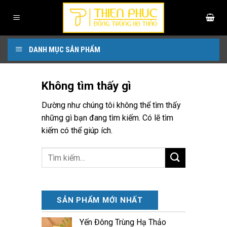
Bỏ
qua
nội
dung
DANH MỤC SẢN PHẨM
Không tìm thấy gì
Dường như chúng tôi không thể tìm thấy
những gì bạn đang tìm kiếm. Có lẽ tìm
kiếm có thể giúp ích.
SẢN PHẨM MỚI NHẤT
Yến Đông Trùng Hạ Thảo