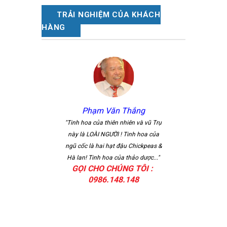
TRẢI NGHIỆM CỦA KHÁCH
HÀNG
Phạm Văn Thắng
Nguyễn Văn
"Sản phẩm dược thảo 
"Tinh hoa của thiên nhiên và vũ Trụ
Phúc đã khẳng định đư
này là LOÀI NGƯỜI ! Tinh hoa của
chất lượng trong lòng 
ngũ cốc là hai hạt đậu Chickpeas &
dụng. Điều đó có đượ
Hà lan! Tinh hoa của thảo dược..."
GỌI CHO CHÚNG TÔI :
những ..."
0986.148.148
GỌI CHO CHÚNG
0986.148.