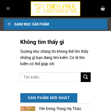
Bỏ
qua
nội
dung
DANH MỤC SẢN PHẨM
Không tìm thấy gì
Dường như chúng tôi không thể tìm thấy
những gì bạn đang tìm kiếm. Có lẽ tìm
kiếm có thể giúp ích.
SẢN PHẨM MỚI NHẤT
Yến Đông Trùng Hạ Thảo