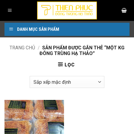
Bỏ
qua
nội
dung
DANH MỤC SẢN PHẨM
TRANG CHỦ
/
SẢN PHẨM ĐƯỢC GẮN THẺ “MỘT KG
ĐÔNG TRÙNG HẠ THẢO”
LỌC